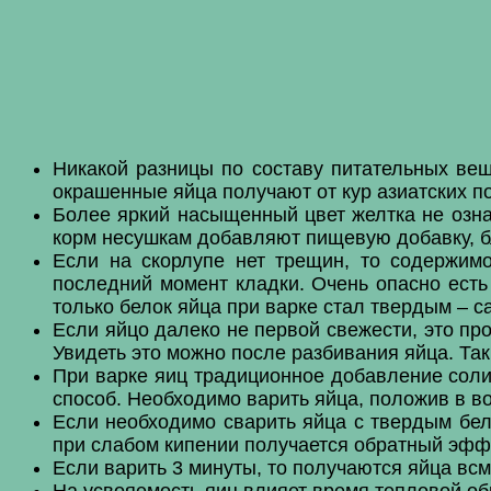
Никакой разницы по составу питательных вещ
окрашенные яйца получают от кур азиатских по
Более яркий насыщенный цвет желтка не означ
корм несушкам добавляют пищевую добавку, б
Если на скорлупе нет трещин, то содержим
последний момент кладки. Очень опасно есть 
только белок яйца при варке стал твердым – с
Если яйцо далеко не первой свежести, это пр
Увидеть это можно после разбивания яйца. Та
При варке яиц традиционное добавление соли
способ. Необходимо варить яйца, положив в во
Если необходимо сварить яйца с твердым бел
при слабом кипении получается обратный эфф
Если варить 3 минуты, то получаются яйца всмя
На усвояемость яиц влияет время тепловой об