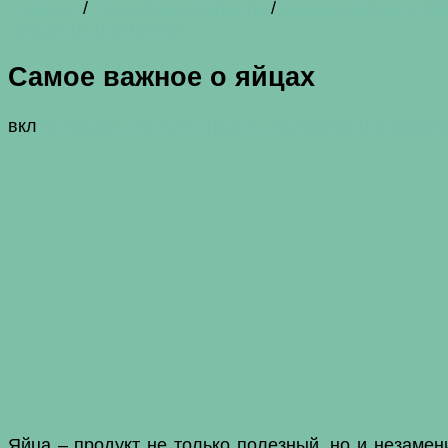
Главная
/
Продукты и рецепты
/
Самое важное о яй
Продукты и рецепты
Самое важное о яйцах
вкл
26 января, 2015
26 января, 2015
Добавить комме
Яйца – продукт не только полезный, но и незамен