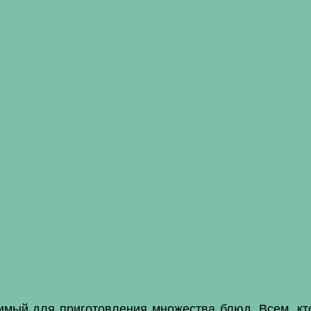
цах
нтарий
к записи Самое важное о яйцах
имый для приготовления множества блюд. Всем, кт