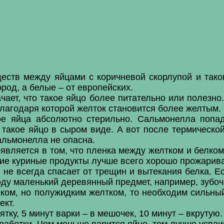
еств между яйцами с коричневой скорлупой и таков
род, а белые – от европейских.
ает, что такое яйцо более питательно или полезно.
лагодаря которой желток становится более желтым.
ое яйца абсолютно стерильно. Сальмонелла попа
такое яйцо в сыром виде. А вот после термической
альмонелла не опасна.
оявляется в том, что пленка между желтком и белко
кие куриные продукты лучше всего хорошо прожарива
 не всегда спасает от трещин и вытекания белка. 
ду маленький деревянный предмет, например, зубочи
ком, но полужидким желтком, то необходим сильный
ект.
тку, 5 минут варки – в мешочек, 10 минут – вкрутую.
работки. Чем меньше варится яйцо, тем лучше усваи