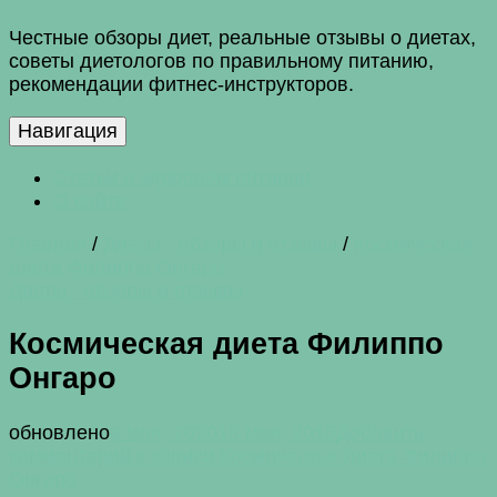
Честные обзоры диет, реальные отзывы о диетах,
советы диетологов по правильному питанию,
рекомендации фитнес-инструкторов.
Навигация
Статьи о здоровом питании
О сайте
Главная
/
Диеты - обзоры и отзывы
/
Космическая
диета Филиппо Онгаро
Диеты - обзоры и отзывы
Космическая диета Филиппо
Онгаро
обновлено
8 мая, 2020
18 мая, 2015
Добавить
комментарий
к записи Космическая диета Филиппо
Онгаро