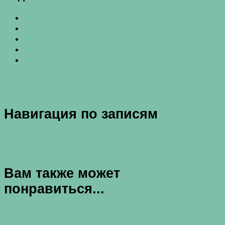
Facebook
Twitter
Telegram
WhatsApp
диеты для похудения
похудение
правильное
питание
Навигация по записям
Предыдущая статья
Правила похудения без диет
Следующая статья
Диета «5 факторов»
Вам также может
понравиться...