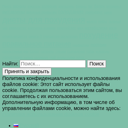
белок
авокадо
аллергия
Пресс
алкоголь
апельсины
бананы
бег
витамин А
голодание
витамины
вредные привычки
грейпфрут
грипп
диеты для похудения
жиры
железо
зеленый
метаболизм
иммунитет
лишний вес
чай
клетчатка
курение
мед
ногти
похудение
омега-3
обмен веществ
очищение организма
правильное питание
протеин
пробиотики
сахар
разгрузочные дни
сигареты
специи
сыроедение
табак
углеводы
холестерин
чай
яйца
хурма
целлюлит
ягоды годжи
Найти:
Политика конфиденциальности и использования
файлов сookie: Этот сайт использует файлы
cookie. Продолжая пользоваться этим сайтом, вы
соглашаетесь с их использованием.
Дополнительную информацию, в том числе об
управлении файлами cookie, можно найти здесь:
Политика использования файлов cookie
Русский