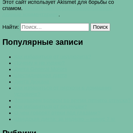
Этот сайт использует Akismet для борьбы со
спамом.
Узнайте, как обрабатываются ваши
данные комментариев
.
Найти:
Популярные записи
Как избавиться от целлюлита?
Почему я не худею?
Диета General Motors
Шестидневная диета
Диета Дюкана
Как избавиться от перхоти в домашних
условиях?
Защищаем волосы во время летнего отпуска?
Как избавиться от веснушек?
О чем говорят отеки под глазами?
Шведская диета: за неделю – минус 7 кг