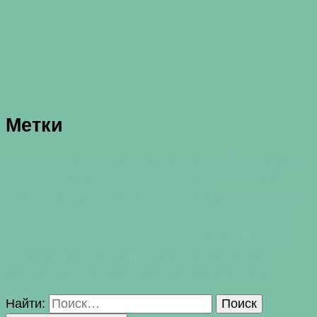
Метки
белок
авокадо
аллергия
Пресс
алкоголь
апельсины
бананы
бег
витамин А
голодание
витамины
вредные привычки
грейпфрут
грипп
диеты для похудения
жиры
железо
зеленый
метаболизм
иммунитет
лишний вес
чай
клетчатка
курение
мед
ногти
похудение
омега-3
обмен веществ
очищение организма
правильное питание
протеин
пробиотики
сахар
разгрузочные дни
сигареты
специи
сыроедение
табак
углеводы
холестерин
чай
яйца
хурма
целлюлит
ягоды годжи
Найти: