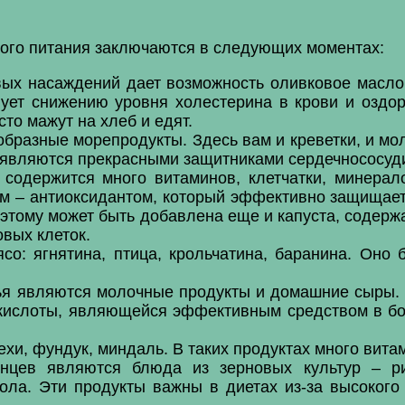
ого питания заключаются в следующих моментах:
вых насаждений дает возможность оливковое масло
твует снижению уровня холестерина в крови и озд
то мажут на хлеб и едят.
бразные морепродукты. Здесь вам и креветки, и молл
ни являются прекрасными защитниками сердечнососуд
 содержится много витаминов, клетчатки, минерал
м – антиоксидантом, который эффективно защищает 
К этому может быть добавлена еще и капуста, соде
вых клеток.
ясо: ягнятина, птица, крольчатина, баранина. Оно
я являются молочные продукты и домашние сыры. 
кислоты, являющейся эффективным средством в бо
ехи, фундук, миндаль. В таких продуктах много вита
янцев являются блюда из зерновых культур – р
ола. Эти продукты важны в диетах из-за высокого