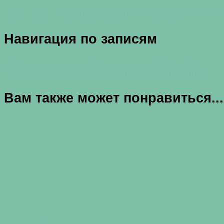
диеты для похудения
похудение
правильное питани
Навигация по записям
Предыдущая статья
Диета Татьяны Малаховой
Следующая статья
Трехдневная диета на яйцах
Вам также может понравиться...