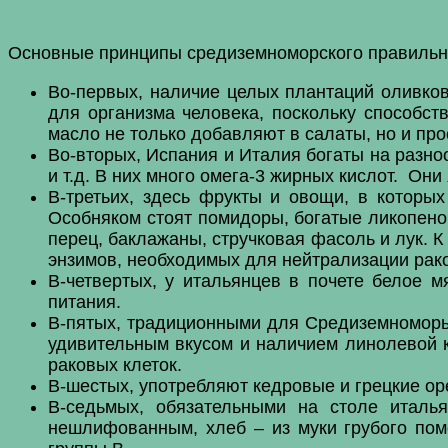
Основные принципы средиземноморского правильн
Во-первых, наличие целых плантаций оливко
для организма человека, поскольку способс
масло не только добавляют в салаты, но и прос
Во-вторых, Испания и Италия богаты на разноо
и т.д. В них много омега-3 жирных кислот. О
В-третьих, здесь фрукты и овощи, в которых
Особняком стоят помидоры, богатые ликопено
перец, баклажаны, стручковая фасоль и лук. 
энзимов, необходимых для нейтрализации рако
В-четвертых, у итальянцев в почете белое м
питания.
В-пятых, традиционными для Средиземноморь
удивительным вкусом и наличием линолевой 
раковых клеток.
В-шестых, употребляют кедровые и грецкие ор
В-седьмых, обязательными на столе италь
нешлифованным, хлеб – из муки грубого пом