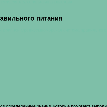
ская система правильного питания
авильного питания
й
к записи Средиземноморская система правильного
ся определенные знания, которые помогают выполня