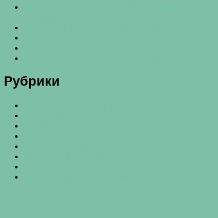
Как избавиться от перхоти в домашних
условиях?
Защищаем волосы во время летнего отпуска?
Как избавиться от веснушек?
О чем говорят отеки под глазами?
Шведская диета: за неделю – минус 7 кг
Рубрики
Диеты – обзоры и отзывы
Красота и здоровье
Общие советы
Похудение
Правильное питание
Продукты и рецепты
Разное
Упражнения для похудения