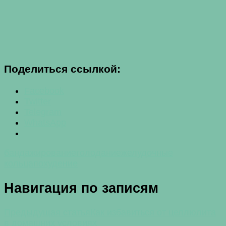
Поделиться ссылкой:
Facebook
Twitter
Telegram
WhatsApp
бандажирование
голодание
желудочные
кольца
похудение
Навигация по записям
Предыдущая статья
Как избавиться от целлюлита
в домашних условиях