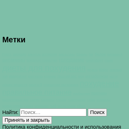
Метки
белок
авокадо
аллергия
Пресс
алкоголь
апельсины
бананы
бег
витамин А
голодание
витамины
вредные привычки
грейпфрут
грипп
диеты для похудения
жиры
железо
зеленый
метаболизм
иммунитет
лишний вес
чай
клетчатка
курение
мед
ногти
похудение
омега-3
обмен веществ
очищение организма
правильное питание
протеин
пробиотики
сахар
разгрузочные дни
сигареты
специи
сыроедение
табак
углеводы
холестерин
чай
яйца
хурма
целлюлит
ягоды годжи
Найти:
Политика конфиденциальности и использования