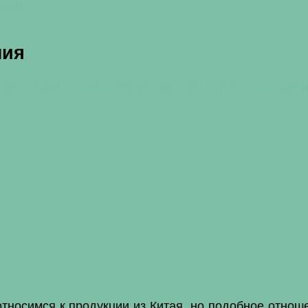
дения
ния
мментарий
к записи Китайский чай пуэр для похуден
носимся к продукции из Китая, но подобное отношен