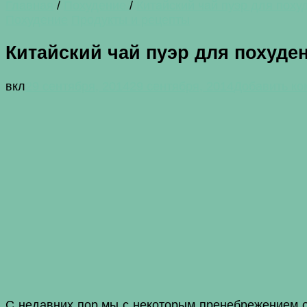
Главная
/
Похудение
/
Китайский чай пуэр для поху
Похудение
Продукты и рецепты
Китайский чай пуэр для похуде
вкл
29 сентября, 2014
29 сентября, 2014
Добавить ко
С недавних пор мы с некоторым пренебрежением от