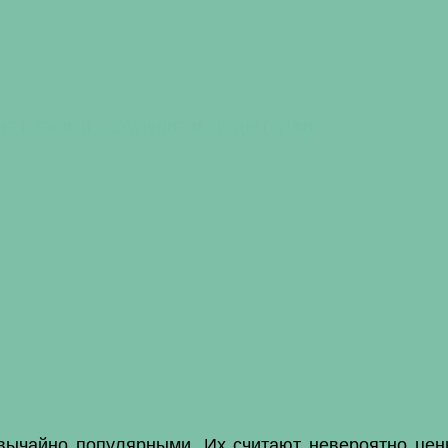
ия
к записи Похудение и ягоды годжи
вычайно популярными. Их считают невероятно цен