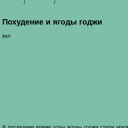
Главная
/
Похудение
/
Похудение и ягоды годжи
Похудение
Похудение и ягоды годжи
вкл
16 февраля, 2015
16 февраля, 2015
2 комментар
В последнее время годы ягоды годжи стали чрез