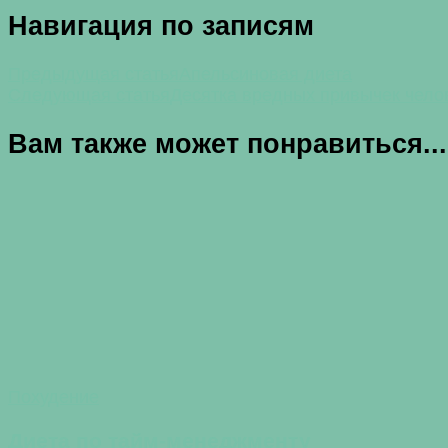
Навигация по записям
Предыдущая статья
Апельсиновая диета
Следующая статья
Десятка вредных привычек чело
Вам также может понравиться...
Похудение
Диета по тайм-менеджменту