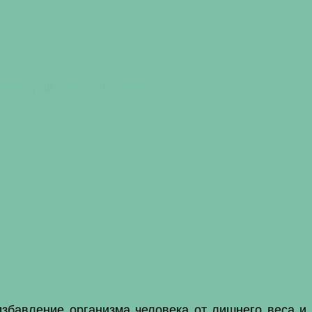
ментарий
к записи Диета Шрота
избавление организма человека от лишнего веса и