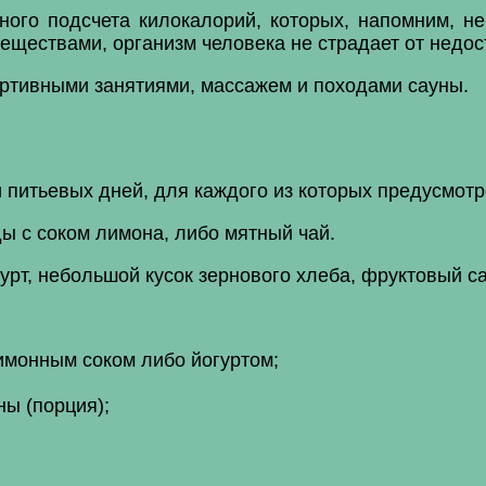
ого подсчета килокалорий, которых, напомним, 
еществами, организм человека не страдает от недо
ртивными занятиями, массажем и походами сауны.
 и питьевых дней, для каждого из которых предусмот
ды с соком лимона, либо мятный чай.
рт, небольшой кусок зернового хлеба, фруктовый са
имонным соком либо йогуртом;
ы (порция);