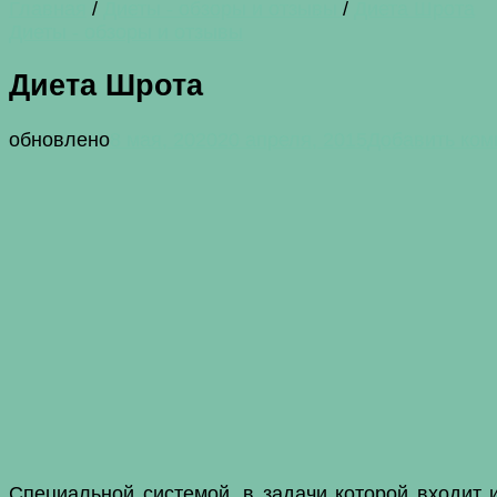
Главная
/
Диеты - обзоры и отзывы
/
Диета Шрота
Диеты - обзоры и отзывы
Диета Шрота
обновлено
8 мая, 2020
20 апреля, 2015
Добавить ком
Специальной системой, в задачи которой входит 