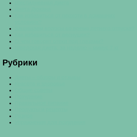
Шестидневная диета
Диета Дюкана
Как избавиться от перхоти в домашних
условиях?
Защищаем волосы во время летнего отпуска?
Как избавиться от веснушек?
О чем говорят отеки под глазами?
Шведская диета: за неделю – минус 7 кг
Рубрики
Диеты – обзоры и отзывы
Красота и здоровье
Общие советы
Похудение
Правильное питание
Продукты и рецепты
Разное
Упражнения для похудения