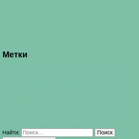
Метки
белок
авокадо
аллергия
Пресс
алкоголь
апельсины
бананы
бег
витамин А
голодание
витамины
вредные привычки
грейпфрут
грипп
диеты для похудения
жиры
железо
зеленый
метаболизм
иммунитет
лишний вес
чай
клетчатка
курение
мед
ногти
похудение
омега-3
обмен веществ
очищение организма
правильное питание
протеин
пробиотики
сахар
разгрузочные дни
сигареты
специи
сыроедение
табак
углеводы
холестерин
чай
яйца
хурма
целлюлит
ягоды годжи
Найти: