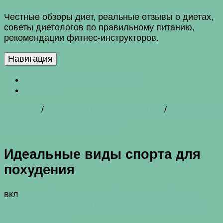
Честные обзоры диет, реальные отзывы о диетах,
советы диетологов по правильному питанию,
рекомендации фитнес-инструкторов.
Навигация
Статьи о здоровом питании
О сайте
Главная
/
Упражнения для похудения
/
Идеальные
виды спорта для похудения
Упражнения для похудения
Идеальные виды спорта для
похудения
вкл
22 ноября, 2014
22 ноября, 2014
Добавить
комментарий
к записи Идеальные виды спорта
для похудения