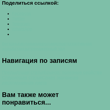
Поделиться ссылкой:
Facebook
Twitter
Telegram
WhatsApp
бег
коньки
плавание
ролики
спорт
спортивная
ходьба
танцы
тренажерный зал
Навигация по записям
Предыдущая статья
Брынза: полезные свойства
Следующая статья
Самая экономная
десятидневная диета
Вам также может
понравиться...