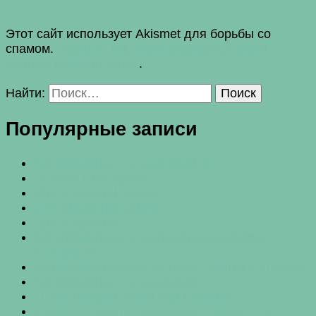
Этот сайт использует Akismet для борьбы со
спамом.
Узнайте, как обрабатываются ваши
данные комментариев
.
Найти:
Популярные записи
Как избавиться от целлюлита?
Почему я не худею?
Диета General Motors
Шестидневная диета
Диета Дюкана
Как избавиться от перхоти в домашних
условиях?
Защищаем волосы во время летнего отпуска?
Как избавиться от веснушек?
О чем говорят отеки под глазами?
Шведская диета: за неделю – минус 7 кг