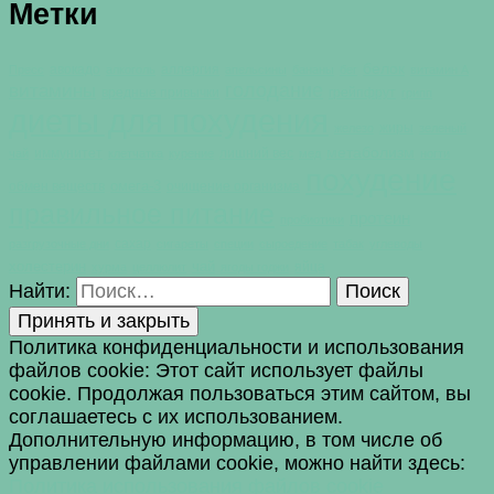
Метки
белок
авокадо
аллергия
Пресс
алкоголь
апельсины
бананы
бег
витамин А
голодание
витамины
вредные привычки
грейпфрут
грипп
диеты для похудения
жиры
железо
зеленый
метаболизм
иммунитет
лишний вес
чай
клетчатка
курение
мед
ногти
похудение
омега-3
обмен веществ
очищение организма
правильное питание
протеин
пробиотики
сахар
разгрузочные дни
сигареты
специи
сыроедение
табак
углеводы
холестерин
чай
яйца
хурма
целлюлит
ягоды годжи
Найти:
Политика конфиденциальности и использования
файлов сookie: Этот сайт использует файлы
cookie. Продолжая пользоваться этим сайтом, вы
соглашаетесь с их использованием.
Дополнительную информацию, в том числе об
управлении файлами cookie, можно найти здесь:
Политика использования файлов cookie