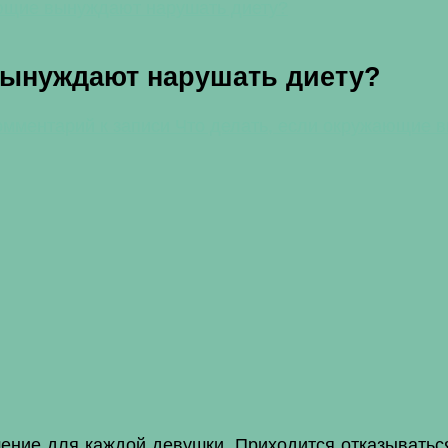
ающие вынуждают нарушать диету?
вынуждают нарушать диету?
омментарий
к записи Что делать, если окружающие 
шение для каждой девушки. Приходится отказываться