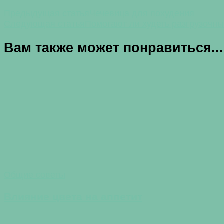
Предыдущая статья
Чечевица для похудения
Следующая статья
Помогают ли худеть разгрузочн
Вам также может понравиться...
Общие советы
Влияние цвета на аппетит