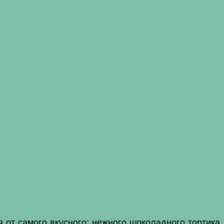
вынуждают нарушать диету?
 от самого вкусного: нежного шоколадного тортика