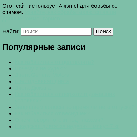
Этот сайт использует Akismet для борьбы со
спамом.
Узнайте, как обрабатываются ваши
данные комментариев
.
Найти:
Популярные записи
Как избавиться от целлюлита?
Почему я не худею?
Диета General Motors
Шестидневная диета
Диета Дюкана
Как избавиться от перхоти в домашних
условиях?
Защищаем волосы во время летнего отпуска?
Как избавиться от веснушек?
О чем говорят отеки под глазами?
Шведская диета: за неделю – минус 7 кг