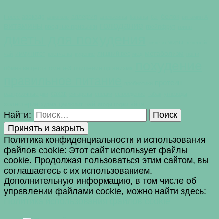
белок
авокадо
аллергия
Пресс
алкоголь
апельсины
бананы
бег
витамин А
голодание
витамины
вредные привычки
грейпфрут
грипп
диеты для похудения
жиры
железо
зеленый
метаболизм
иммунитет
лишний вес
чай
клетчатка
курение
мед
ногти
похудение
омега-3
обмен веществ
очищение организма
правильное питание
протеин
пробиотики
сахар
разгрузочные дни
сигареты
специи
сыроедение
табак
углеводы
холестерин
чай
яйца
хурма
целлюлит
ягоды годжи
Найти:
Политика конфиденциальности и использования
файлов сookie: Этот сайт использует файлы
cookie. Продолжая пользоваться этим сайтом, вы
соглашаетесь с их использованием.
Дополнительную информацию, в том числе об
управлении файлами cookie, можно найти здесь:
Политика использования файлов cookie