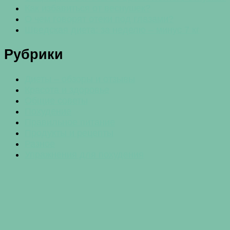
Как избавиться от веснушек?
О чем говорят отеки под глазами?
Шведская диета: за неделю – минус 7 кг
Рубрики
Диеты – обзоры и отзывы
Красота и здоровье
Общие советы
Похудение
Правильное питание
Продукты и рецепты
Разное
Упражнения для похудения