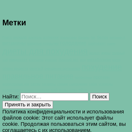
Метки
белок
авокадо
аллергия
Пресс
алкоголь
апельсины
бананы
бег
витамин А
голодание
витамины
вредные привычки
грейпфрут
грипп
диеты для похудения
жиры
железо
зеленый
метаболизм
иммунитет
лишний вес
чай
клетчатка
курение
мед
ногти
похудение
омега-3
обмен веществ
очищение организма
правильное питание
протеин
пробиотики
сахар
разгрузочные дни
сигареты
специи
сыроедение
табак
углеводы
холестерин
чай
яйца
хурма
целлюлит
ягоды годжи
Найти:
Политика конфиденциальности и использования
файлов сookie: Этот сайт использует файлы
cookie. Продолжая пользоваться этим сайтом, вы
соглашаетесь с их использованием.