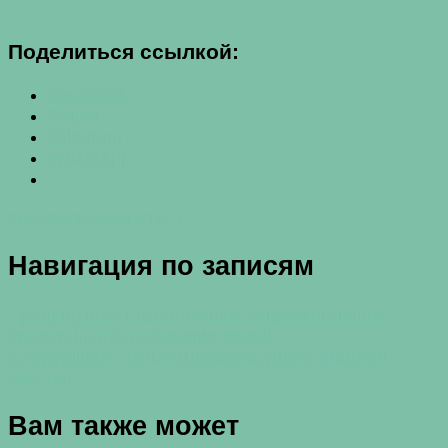
Поделиться ссылкой:
Facebook
Twitter
Telegram
WhatsApp
авокадо
кожа
омега-3
Навигация по записям
Предыдущая статья
Лучшие жиросжигающие
продукты для похудения зимой
Следующая статья
Гидромель-диета Мадлен
Жестан
Вам также может