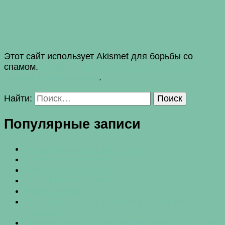
Этот сайт использует Akismet для борьбы со
спамом.
Узнайте, как обрабатываются ваши
данные комментариев
.
Найти:
Популярные записи
Как избавиться от целлюлита?
Почему я не худею?
Диета General Motors
Шестидневная диета
Диета Дюкана
Как избавиться от перхоти в домашних
условиях?
Защищаем волосы во время летнего отпуска?