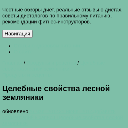
Честные обзоры диет, реальные отзывы о диетах,
советы диетологов по правильному питанию,
рекомендации фитнес-инструкторов.
Навигация
Статьи о здоровом питании
О сайте
Главная
/
Продукты и рецепты
/
Целебные
свойства лесной земляники
Продукты и рецепты
Целебные свойства лесной
земляники
обновлено
26 мая, 2014
21 июня, 2014
Добавить
комментарий
к записи Целебные свойства лесной
земляники