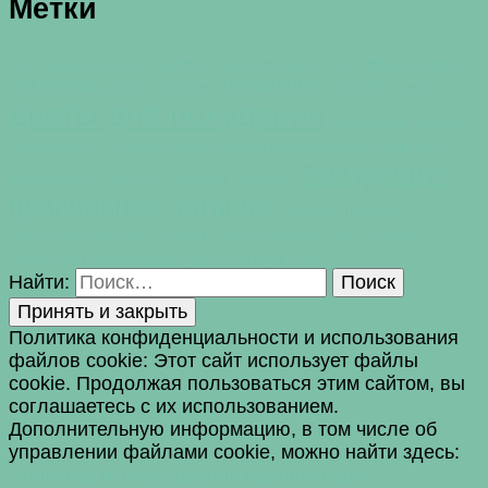
Метки
белок
авокадо
аллергия
Пресс
алкоголь
апельсины
бананы
бег
витамин А
голодание
витамины
вредные привычки
грейпфрут
грипп
диеты для похудения
жиры
железо
зеленый
метаболизм
иммунитет
лишний вес
чай
клетчатка
курение
мед
ногти
похудение
омега-3
обмен веществ
очищение организма
правильное питание
протеин
пробиотики
сахар
разгрузочные дни
сигареты
специи
сыроедение
табак
углеводы
холестерин
чай
яйца
хурма
целлюлит
ягоды годжи
Найти:
Политика конфиденциальности и использования
файлов сookie: Этот сайт использует файлы
cookie. Продолжая пользоваться этим сайтом, вы
соглашаетесь с их использованием.
Дополнительную информацию, в том числе об
управлении файлами cookie, можно найти здесь:
Политика использования файлов cookie