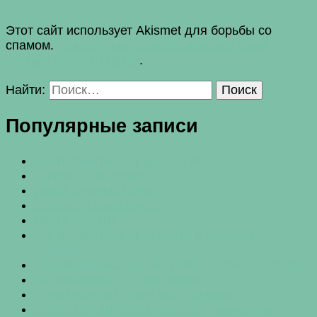
Этот сайт использует Akismet для борьбы со
спамом.
Узнайте, как обрабатываются ваши
данные комментариев
.
Найти:
Популярные записи
Как избавиться от целлюлита?
Почему я не худею?
Диета General Motors
Шестидневная диета
Диета Дюкана
Как избавиться от перхоти в домашних
условиях?
Защищаем волосы во время летнего отпуска?
Как избавиться от веснушек?
О чем говорят отеки под глазами?
Шведская диета: за неделю – минус 7 кг